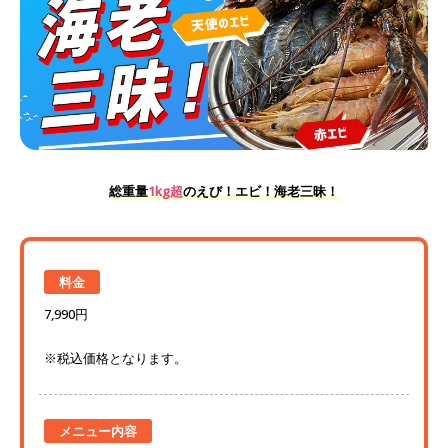
総重量
1kg超
のえび！エビ！海老三昧！
料金
7,990円
※税込価格となります。
メニュー内容