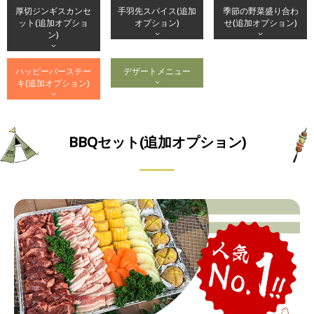
厚切ジンギスカンセ
手羽先スパイス(追加
季節の野菜盛り合わ
ット(追加オプショ
オプション)
せ(追加オプション)
ン)
ハッピーバーステー
デザートメニュー
キ(追加オプション)
BBQセット(追加オプション)