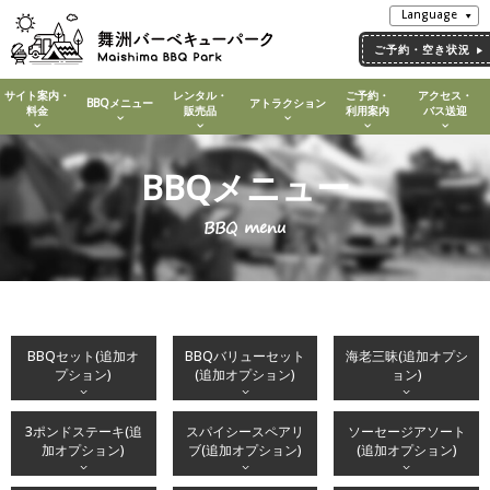
Language
ご予約・空き状況
サイト案内・
レンタル・
ご予約・
アクセス・
BBQメニュー
アトラクション
料金
販売品
利用案内
バス送迎
BBQメニュー
BBQ menu
BBQセット(追加オ
BBQバリューセット
海老三昧(追加オプシ
プション)
(追加オプション)
ョン)
3ポンドステーキ(追
スパイシースペアリ
ソーセージアソート
加オプション)
ブ(追加オプション)
(追加オプション)