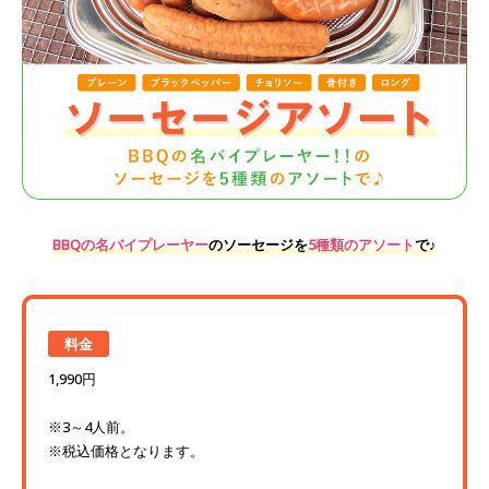
BBQの名バイプレーヤー
のソーセージを
5種類のアソート
で♪
料金
1,990円
※3～4人前。
※税込価格となります。