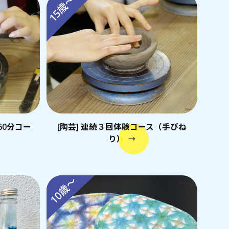
15歳～
60分コー
[陶芸] 連続３回体験コース（手びね
り）
→
10歳～