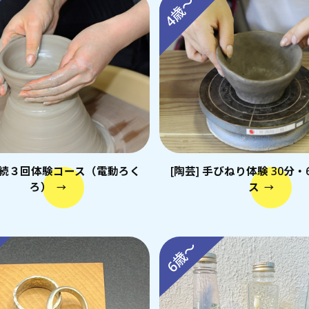
4歳～
 連続３回体験コース（電動ろく
[陶芸] 手びねり体験 30分・
ろ）
ス
→
→
6歳～