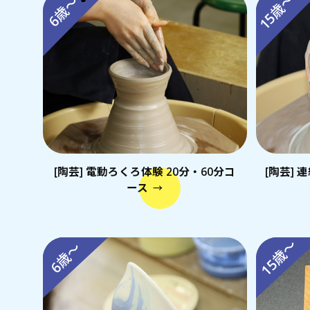
15歳～
6歳～
[陶芸] 電動ろくろ体験 20分・60分コ
[陶芸]
ース
→
15歳～
6歳～