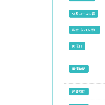
体験コース内容
料金（お1人様）
開催日
開催時間
所要時間