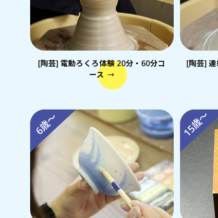
[陶芸] 電動ろくろ体験 20分・60分コ
[陶芸]
ース
→
15歳～
6歳～