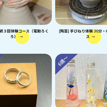
 連続３回体験コース（電動ろく
[陶芸] 手びねり体験 30分・
ろ）
ス
→
→
6歳～