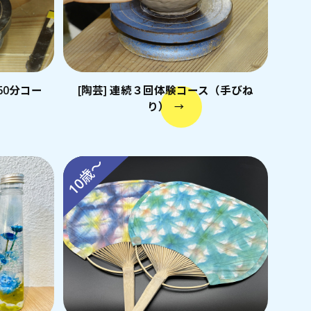
60分コー
[陶芸] 連続３回体験コース（手びね
り）
→
10歳～