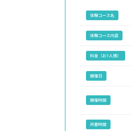
体験コース名
体験コース内容
料金（お1人様）
開催日
開催時間
所要時間